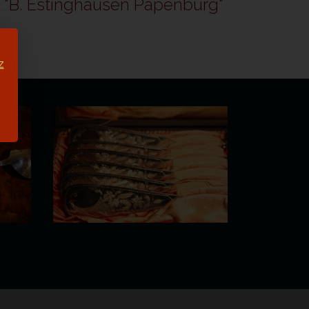
le "B. Estinghausen Papenburg"
z