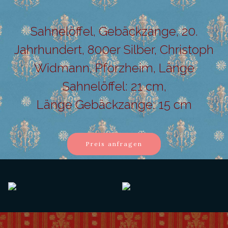
Sahnelöffel, Gebäckzange, 20.
Jahrhundert, 800er Silber, Christoph
Widmann, Pforzheim, Länge
Sahnelöffel: 21 cm,
Länge Gebäckzange: 15 cm
Preis anfragen